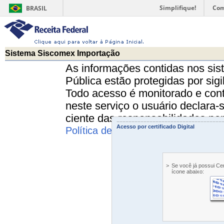
Simplifique!
Com
BRASIL
Sistema Siscomex Importação
As informações contidas nos sis
Pública estão protegidas por sigi
Todo acesso é monitorado e cont
neste serviço o usuário declara-
ciente das responsabilidades pena
.........................................................................
Acesso por certificado Digital
Política de Privacidade e uso.
>
Se você já possui Cert
ícone abaixo: